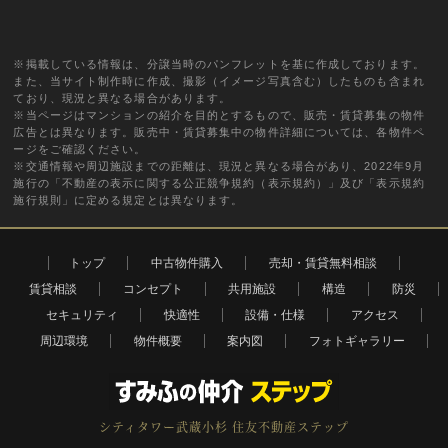
※掲載している情報は、分譲当時のパンフレットを基に作成しております。
また、当サイト制作時に作成、撮影（イメージ写真含む）したものも含まれ
ており、現況と異なる場合があります。
※当ページはマンションの紹介を目的とするもので、販売・賃貸募集の物件
広告とは異なります。販売中・賃貸募集中の物件詳細については、各物件ペ
ージをご確認ください。
※交通情報や周辺施設までの距離は、現況と異なる場合があり、2022年9月
施行の「不動産の表示に関する公正競争規約（表示規約）」及び「表示規約
施行規則」に定める規定とは異なります。
トップ
中古物件購入
売却・賃貸無料相談
賃貸相談
コンセプト
共用施設
構造
防災
セキュリティ
快適性
設備・仕様
アクセス
周辺環境
物件概要
案内図
フォトギャラリー
シティタワー武蔵小杉
住友不動産ステップ