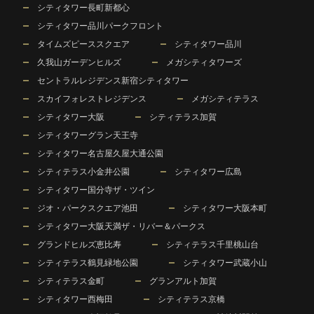
シティタワー長町新都心
シティタワー品川パークフロント
タイムズピーススクエア
シティタワー品川
久我山ガーデンヒルズ
メガシティタワーズ
セントラルレジデンス新宿シティタワー
スカイフォレストレジデンス
メガシティテラス
シティタワー大阪
シティテラス加賀
シティタワーグラン天王寺
シティタワー名古屋久屋大通公園
シティテラス小金井公園
シティタワー広島
シティタワー国分寺ザ・ツイン
ジオ・パークスクエア池田
シティタワー大阪本町
シティタワー大阪天満ザ・リバー＆パークス
グランドヒルズ恵比寿
シティテラス千里桃山台
シティテラス鶴見緑地公園
シティタワー武蔵小山
シティテラス金町
グランアルト加賀
シティタワー西梅田
シティテラス京橋