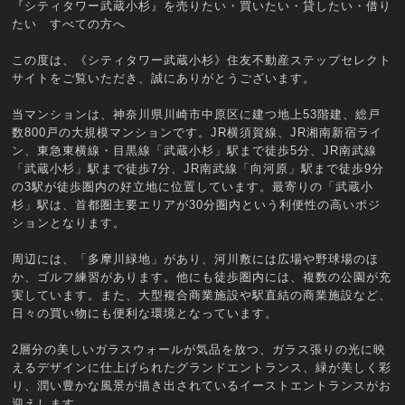
『シティタワー武蔵小杉』を売りたい・買いたい・貸したい・借り
たい すべての方へ
この度は、《シティタワー武蔵小杉》住友不動産ステップセレクト
サイトをご覧いただき、誠にありがとうございます。
当マンションは、神奈川県川崎市中原区に建つ地上53階建、総戸
数800戸の大規模マンションです。JR横須賀線、JR湘南新宿ライ
ン、東急東横線・目黒線「武蔵小杉」駅まで徒歩5分、JR南武線
「武蔵小杉」駅まで徒歩7分、JR南武線「向河原」駅まで徒歩9分
の3駅が徒歩圏内の好立地に位置しています。最寄りの「武蔵小
杉」駅は、首都圏主要エリアが30分圏内という利便性の高いポジ
ションとなります。
周辺には、「多摩川緑地」があり、河川敷には広場や野球場のほ
か、ゴルフ練習があります。他にも徒歩圏内には、複数の公園が充
実しています。また、大型複合商業施設や駅直結の商業施設など、
日々の買い物にも便利な環境となっています。
2層分の美しいガラスウォールが気品を放つ、ガラス張りの光に映
えるデザインに仕上げられたグランドエントランス、緑が美しく彩
り、潤い豊かな風景が描き出されているイーストエントランスがお
迎えします。