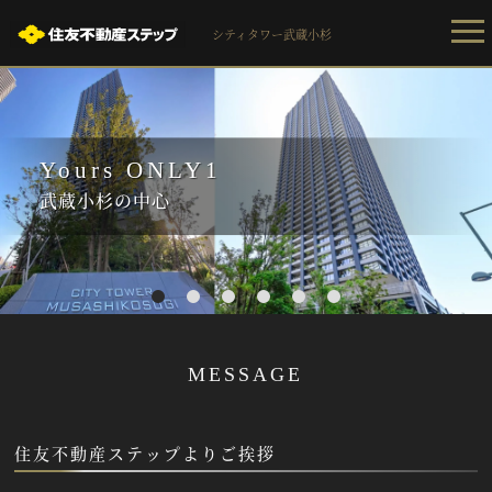
シティタワー武蔵小杉
Yours ONLY1
武蔵小杉の中心
1
2
3
4
5
6
MESSAGE
住友不動産ステップよりご挨拶