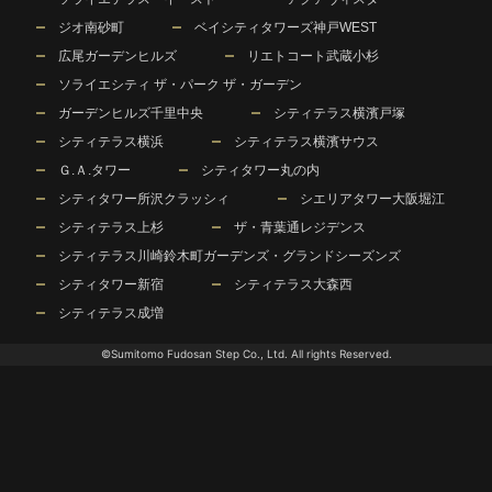
ジオ南砂町
ベイシティタワーズ神戸WEST
広尾ガーデンヒルズ
リエトコート武蔵小杉
ソライエシティ ザ・パーク ザ・ガーデン
ガーデンヒルズ千里中央
シティテラス横濱戸塚
シティテラス横浜
シティテラス横濱サウス
Ｇ.Ａ.タワー
シティタワー丸の内
シティタワー所沢クラッシィ
シエリアタワー大阪堀江
シティテラス上杉
ザ・青葉通レジデンス
シティテラス川崎鈴木町ガーデンズ・グランドシーズンズ
シティタワー新宿
シティテラス大森西
シティテラス成増
©Sumitomo Fudosan Step Co., Ltd. All rights Reserved.