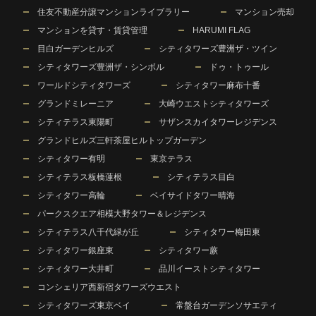
住友不動産分譲マンションライブラリー
マンション売却
マンションを貸す・賃貸管理
HARUMI FLAG
目白ガーデンヒルズ
シティタワーズ豊洲ザ・ツイン
シティタワーズ豊洲ザ・シンボル
ドゥ・トゥール
ワールドシティタワーズ
シティタワー麻布十番
グランドミレーニア
大崎ウエストシティタワーズ
シティテラス東陽町
サザンスカイタワーレジデンス
グランドヒルズ三軒茶屋ヒルトップガーデン
シティタワー有明
東京テラス
シティテラス板橋蓮根
シティテラス目白
シティタワー高輪
ベイサイドタワー晴海
パークスクエア相模大野タワー＆レジデンス
シティテラス八千代緑が丘
シティタワー梅田東
シティタワー銀座東
シティタワー蕨
シティタワー大井町
品川イーストシティタワー
コンシェリア西新宿タワーズウエスト
シティタワーズ東京ベイ
常盤台ガーデンソサエティ