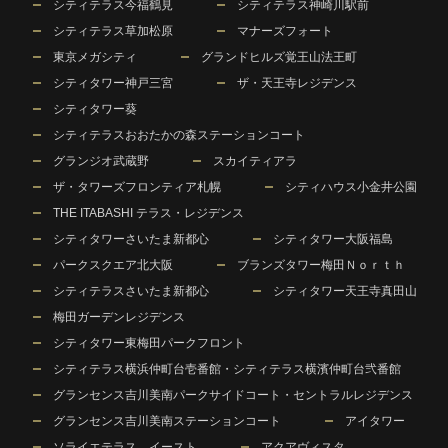
シティテラス今福鶴見
シティテラス神崎川駅前
シティテラス草加松原
マナーズフォート
東京メガシティ
グランドヒルズ覚王山法王町
シティタワー神戸三宮
ザ・天王寺レジデンス
シティタワー葵
シティテラスおおたかの森ステーションコート
グランジオ武蔵野
スカイティアラ
ザ・タワーズフロンティア札幌
シティハウス小金井公園
THE ITABASHI テラス・レジデンス
シティタワーさいたま新都心
シティタワー大阪福島
パークスクエア北大阪
ブランズタワー梅田Ｎｏｒｔｈ
シティテラスさいたま新都心
シティタワー天王寺真田山
梅田ガーデンレジデンス
シティタワー東梅田パークフロント
シティテラス横浜仲町台壱番館・シティテラス横濱仲町台弐番館
グランセンス吉川美南パークサイドコート・セントラルレジデンス
グランセンス吉川美南ステーションコート
アイタワー
ソライエテラス イースト
アクアヴィスタ