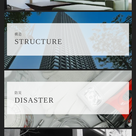
構造
STRUCTURE
防災
DISASTER